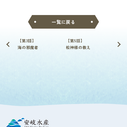
一覧に戻る
【第3話】
【第5話】
海の邪魔者
松神様の教え