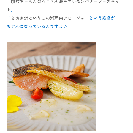
「
讃岐さーもんのムニエル瀬戸内レモンバターソースキッ
ト
」
「
さぬき蛸といりこの瀬戸内アヒージョ
」という商品が
モデルになっているんですよ♪