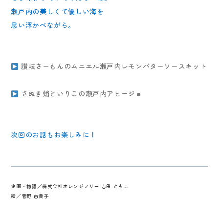
瀬戸内の美しくて優しい海を
思い浮かべながら。
讃岐さーもんのムニエル瀬戸内レモンバターソースキット
さぬき蛸といりこの瀬戸内アヒージョ
次回のお話もお楽しみに！
企画・物語／株式会社オレンジフリー 吉田 ともこ
絵／菅野 由貴子