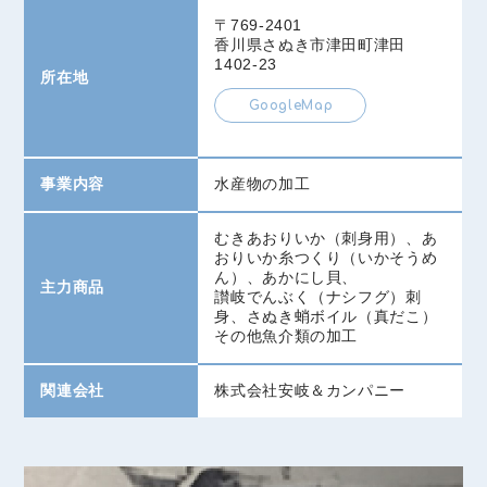
〒769-2401
香川県さぬき市津田町津田
1402-23
所在地
GoogleMap
事業内容
水産物の加工
むきあおりいか（刺身用）、あ
おりいか糸つくり（いかそうめ
ん）、あかにし貝、
主力商品
讃岐でんぶく（ナシフグ）刺
身、さぬき蛸ボイル（真だこ）
その他魚介類の加工
関連会社
株式会社安岐＆カンパニー