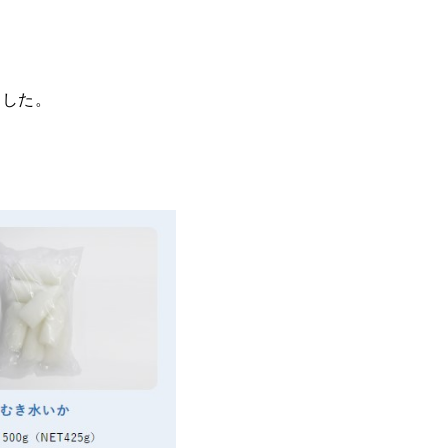
ました。
。