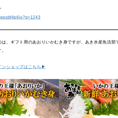
▼
es/epqbf4p6jx?p=1243
のは、ギフト用のあおりいかむき身ですが、あき水産魚活部
す。
インショップはこちら▶