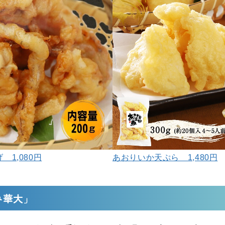
1,080円
あおりいか天ぷら 1,480円
み華大」