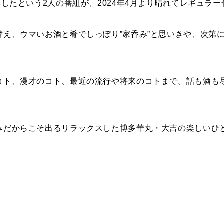
みしたという2人の番組が、2024年4月より晴れてレギュラー
替え、ウマいお酒と肴でしっぽり”家呑み”と思いきや、次第
コト、漫才のコト、最近の流行や将来のコトまで。話も酒も尽
みだからこそ出るリラックスした博多華丸・大吉の楽しいひ