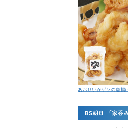
あおりいかゲソの唐揚げ 
BS朝日 「家呑