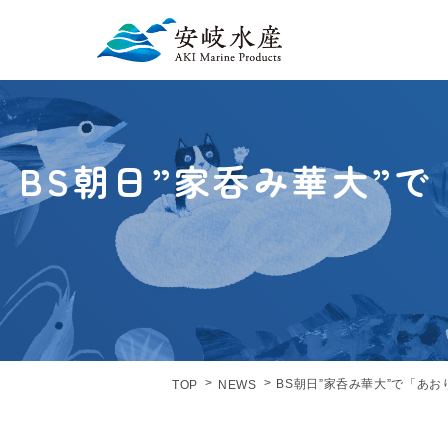
BS朝日”家呑み華大”
BS朝日”家呑み華大”で「あ
TOP
NEWS