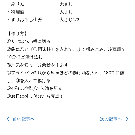
・みりん 大さじ1
・料理酒 大さじ1
・すりおろし生姜 大さじ1/2
【作り方】
①サバは4cm幅に切る
②袋に①と〔〇調味料〕を入れて、よく揉みこみ、冷蔵庫で
10分ほど漬け込む
③汁気を切り、片栗粉をまぶす
④フライパンの底から5cmほどの揚げ油を入れ、180℃に熱
し、③を入れて揚げる
⑤4分ほど揚げたら油を切る
⑥お皿に盛り付けたら完成！
前の記事へ
次の記事へ